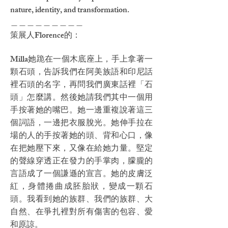
nature, identity, and transformation.
＿＿＿＿＿＿＿＿＿
策展人Florence的：
Milla她跪在一個木底座上，手上拿著一
顆石頭，告訴我們在阿美族語和印尼話
裡石頭的名字，再問我們廣東話裡「石
頭」怎麼講。然後她請我們其中一個用
手按著她的嘴巴。她一邊重複說著這三
個詞語，一邊把衣服脫光。她伸手拉在
場的人的手按著她的頭、背和心口，像
在把她壓下來，又像在給她力量。堅定
的聲線穿透正在發力的手掌肉，朦朧的
言語成了一個謙遜的宣言。她的皮膚泛
紅，身體捲曲成胚胎狀，變成一顆石
頭。我看到她的族群、我們的族群、大
自然、在爭扎裡對所有傷害的包容、愛
和原諒。