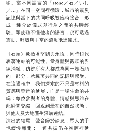
喻。當不同語言的「stone／石／いし
／…」在同一空間裡循環，城市的震災
記憶與當下的共同呼吸被臨時接合，形
成一種介於儀式與行為之間的共時經
驗。即使聽不懂他者的語言，仍可透過
震動、呼吸與手掌的溫度抵達彼此。
《石頭》象徵著堅韌與永恆，同時也代
表著連結的可能性。當身體與觀眾的界
線消融，彷彿所有人都成為同一塊石頭
的一部分，承載著共同的記憶與感受。
在這過程中，我們探索的不只是材料的
質感與聲音的延展，而是一場生命的共
鳴：每位參與者的身體、情感與思維在
此瞬間交織，回返到最初的自然狀態，
與他人及大地產生深層連結。
演出的結尾，聲音歸於靜息，眾人的手
也緩慢離開；一道共振仍在胸腔裡延