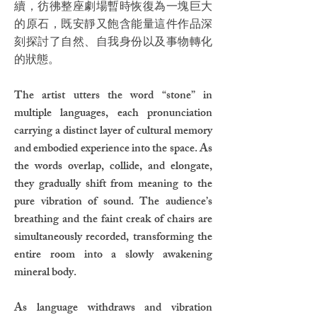
續，彷彿整座劇場暫時恢復為一塊巨大
的原石，既安靜又飽含能量這件作品深
刻探討了自然、自我身份以及事物轉化
的狀態。
The artist utters the word “stone” in
multiple languages, each pronunciation
carrying a distinct layer of cultural memory
and embodied experience into the space. As
the words overlap, collide, and elongate,
they gradually shift from meaning to the
pure vibration of sound. The audience’s
breathing and the faint creak of chairs are
simultaneously recorded, transforming the
entire room into a slowly awakening
mineral body.
As language withdraws and vibration