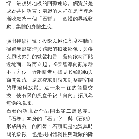
慄，最後與地板的回彈連線。觸覺於是
成為共同語言；圍聚的人群在黑暗裡逐
漸收斂為一個「石群」，個體的界線鬆
動，集體的身體生成。
演出持續推進：投影以極低亮度在牆面
掃過岩層紋理與礦脈的抽象影像，與麥
克風收錄到的微聲相疊。藝術家時而貼
近地面、時而立起，將聲響導向觀眾群
不同方位；近距離者可聽見喉頭顫動與
齒間氣流，遠處觀眾則感知到整體空間
的壓縮與放鬆。這一來一往的能量交
換，使有限的黑盒子被「向內」拓展為
無邊的場域。
石卷的語境為作品開出第二層意義。
「石卷」本身的「石」字，與《石頭》
形成語義上的回聲：石頭既是地質與時
間的象徵，也是共同體韌性與凝聚的隱