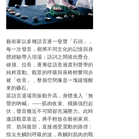
藝術家以多種語言逐一發聲「石頭」，
每一次發音，都將不同文化的記憶與身
體經驗帶入現場；語詞之間彼此疊合、
碰撞、拉長，逐漸從語意過渡到聲學的
純粹震動。觀眾的呼吸與座椅輕響同步
被「收音」，整個空間像是一塊緩慢醒
來的礦石。
當語言退場而振動升高，身體進入「無
聲的吶喊」——肌肉收束、橫膈強烈起
伏，聲音幾近不可聞卻充滿壓力。此時
邀請觀眾靠近，將手輕放在藝術家肩、
背、肋與腹部，直接感受震動的路徑：
指尖先觸到呼吸的波，再觸到肌肉的戰