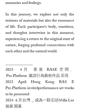
memories and feelings.
In this journey, we explore not only the
textures of materials but also the resonance
of life. Each participant's body, emotions,
and thoughts intertwine in this moment,
experiencing a return to the original state of
nature, forging profound connections with
each other and the natural world.
______________
2023 4月 香港 BASE 空間、
Per.Platform 邀請行為藝術作品 呈現
2023 April Hong Kong BAS E
Per.Platform invitedperformance art works
to be presented
2024 6 月台灣 ＿成為一顆石頭Ｍilla Lee
個展 開幕