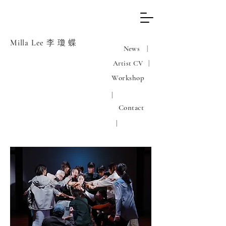
Milla Lee 李 瓊 蝶
News |
Artist CV |
Workshop
|
Contact
|